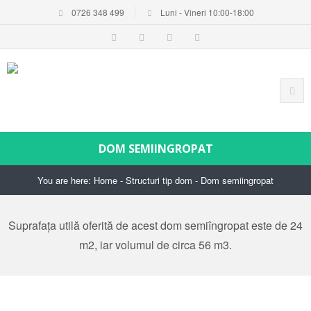
0726 348 499
Luni - Vineri 10:00-18:00
DOM SEMIINGROPAT
You are here:
Home
-
Structuri tip dom
-
Dom semiingropat
Suprafața utilă oferită de acest dom semiîngropat este de 24
m2, iar volumul de circa 56 m3.