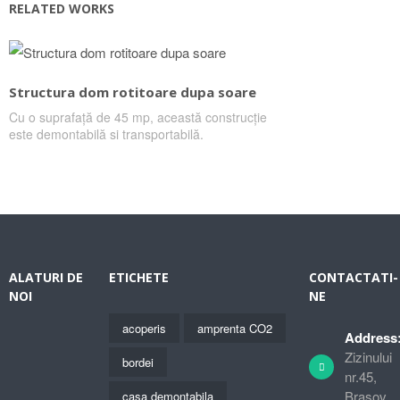
RELATED WORKS
Structura dom rotitoare dupa soare
Cu o suprafață de 45 mp, această construcție
este demontabilă si transportabilă.
ALATURI DE
ETICHETE
CONTACTATI-
NOI
NE
acoperis
amprenta CO2
Address
Zizinului
bordei
nr.45,
Brasov
casa demontabila