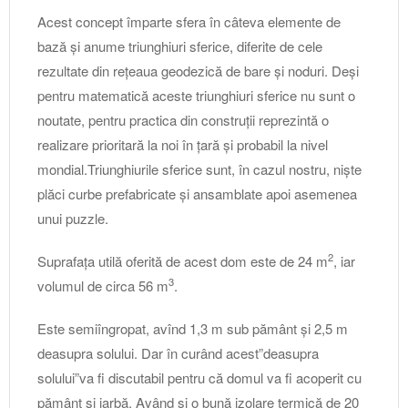
Acest concept împarte sfera în câteva elemente de
bază și anume triunghiuri sferice, diferite de cele
rezultate din rețeaua geodezică de bare și noduri. Deși
pentru matematică aceste triunghiuri sferice nu sunt o
noutate, pentru practica din construții reprezintă o
realizare prioritară la noi în țară și probabil la nivel
mondial.Triunghiurile sferice sunt, în cazul nostru, niște
plăci curbe prefabricate și ansamblate apoi asemenea
unui puzzle.
2
Suprafața utilă oferită de acest dom este de 24 m
, iar
3
volumul de circa 56 m
.
Este semiîngropat, avînd 1,3 m sub pământ și 2,5 m
deasupra solului. Dar în curând acest”deasupra
solului”va fi discutabil pentru că domul va fi acoperit cu
pământ și iarbă. Având și o bună izolare termică de 20