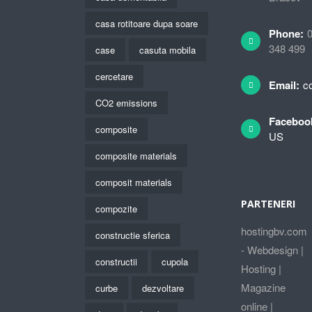
casa rotitoare dupa soare
Phone:
348 499
case
casuta mobila
cercetare
Email:
c
CO2 emissions
Faceboo
composite
US
composite materials
composit materials
PARTENERI
compozite
hostingbv.com
constructie sferica
- Webdesign |
constructii
cupola
Hosting |
Magazine
curbe
dezvoltare
online |