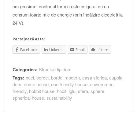
cm grosime, confortul termic este asigurat cu un
consum foarte mic de energie (prin încălzire electrică la
24 V).
Partajează asta:
Facebook
LinkedIn
Email
Listare
Categories:
Structuri tip dom
Tags:
beci
,
bordei
,
bordei modern
,
casa sferica
,
cupola
,
dom
,
dome house
,
eco friendly house
,
environment
friendly
,
hobbit house
,
hobit
,
iglu
,
sfera
,
sphere
,
spherical house
,
sustainability