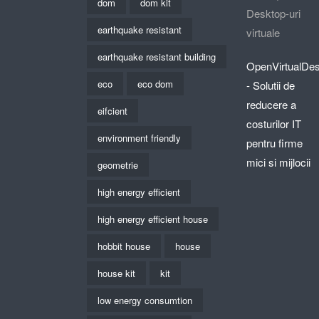
dom
dom kit
Desktop-uri
earthquake resistant
virtuale
earthquake resistant building
OpenVirtualDe
eco
eco dom
- Solutii de
reducere a
eifcient
costurilor IT
environment friendly
pentru firme
mici si mijlocii
geometrie
high energy efficient
high energy efficient house
hobbit house
house
house kit
kit
low energy consumtion