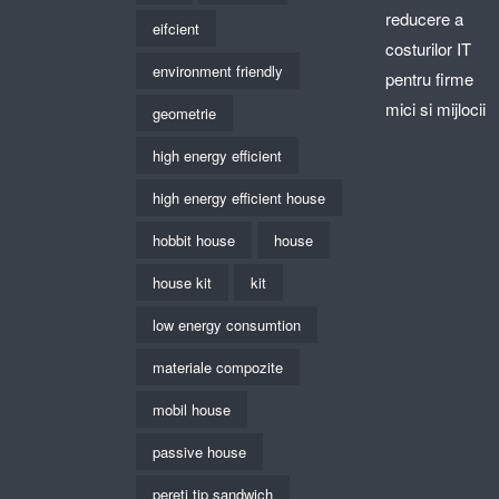
reducere a
eifcient
costurilor IT
environment friendly
pentru firme
mici si mijlocii
geometrie
high energy efficient
high energy efficient house
hobbit house
house
house kit
kit
low energy consumtion
materiale compozite
mobil house
passive house
pereti tip sandwich