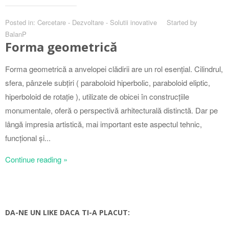
Posted in:
Cercetare - Dezvoltare - Solutii inovative
Started by
BalanP
Forma geometrică
Forma geometrică a anvelopei clădirii are un rol esențial. Cilindrul,
sfera, pânzele subțiri ( paraboloid hiperbolic, paraboloid eliptic,
hiperboloid de rotație ), utilizate de obicei în construcțiile
monumentale, oferă o perspectivă arhitecturală distinctă. Dar pe
lângă impresia artistică, mai important este aspectul tehnic,
funcțional și...
Continue reading »
DA-NE UN LIKE DACA TI-A PLACUT: