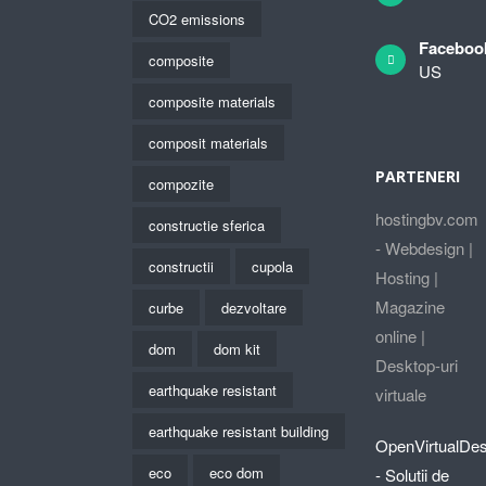
CO2 emissions
Faceboo
composite
US
composite materials
composit materials
PARTENERI
compozite
hostingbv.com
constructie sferica
- Webdesign |
constructii
cupola
Hosting |
Magazine
curbe
dezvoltare
online |
dom
dom kit
Desktop-uri
earthquake resistant
virtuale
earthquake resistant building
OpenVirtualDe
eco
eco dom
- Solutii de