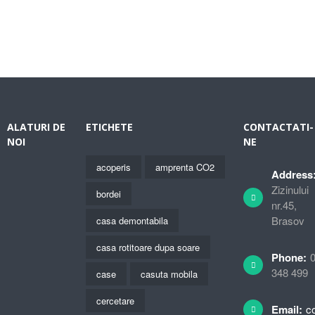
ALATURI DE
ETICHETE
CONTACTATI-
NOI
NE
acoperis
amprenta CO2
Address
Zizinului
bordei
nr.45,
Brasov
casa demontabila
casa rotitoare dupa soare
Phone:
348 499
case
casuta mobila
cercetare
Email:
c