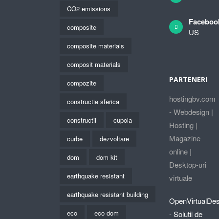
CO2 emissions
Faceboo
composite
US
composite materials
composit materials
PARTENERI
compozite
hostingbv.com
constructie sferica
- Webdesign |
constructii
cupola
Hosting |
Magazine
curbe
dezvoltare
online |
dom
dom kit
Desktop-uri
earthquake resistant
virtuale
earthquake resistant building
OpenVirtualDe
eco
eco dom
- Solutii de