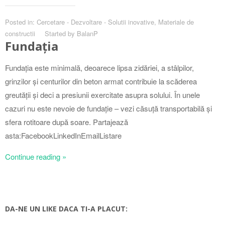
Posted in:
Cercetare - Dezvoltare - Solutii inovative
,
Materiale de
constructii
Started by
BalanP
Fundația
Fundația este minimală, deoarece lipsa zidăriei, a stâlpilor,
grinzilor și centurilor din beton armat contribuie la scăderea
greutății și deci a presiunii exercitate asupra solului. În unele
cazuri nu este nevoie de fundație – vezi căsuță transportabilă și
sfera rotitoare după soare. Partajează
asta:FacebookLinkedInEmailListare
Continue reading »
DA-NE UN LIKE DACA TI-A PLACUT: