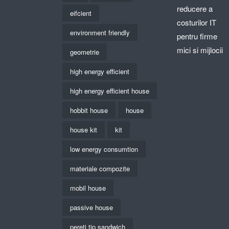
reducere a
eifcient
costurilor IT
environment friendly
pentru firme
mici si mijlocii
geometrie
high energy efficient
high energy efficient house
hobbit house
house
house kit
kit
low energy consumtion
materiale compozite
mobil house
passive house
pereti tip sandwich