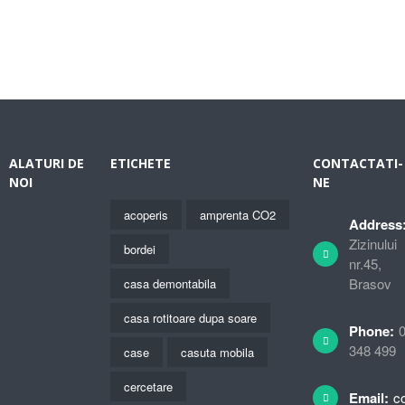
ALATURI DE
ETICHETE
CONTACTATI-
NOI
NE
acoperis
amprenta CO2
Address
Zizinului
bordei
nr.45,
Brasov
casa demontabila
casa rotitoare dupa soare
Phone:
348 499
case
casuta mobila
cercetare
Email:
c