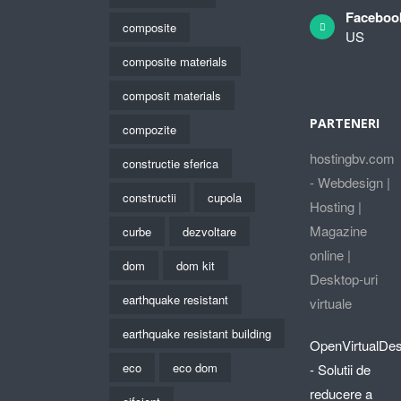
Faceboo
composite
US
composite materials
composit materials
PARTENERI
compozite
hostingbv.com
constructie sferica
- Webdesign |
constructii
cupola
Hosting |
Magazine
curbe
dezvoltare
online |
dom
dom kit
Desktop-uri
earthquake resistant
virtuale
earthquake resistant building
OpenVirtualDe
eco
eco dom
- Solutii de
reducere a