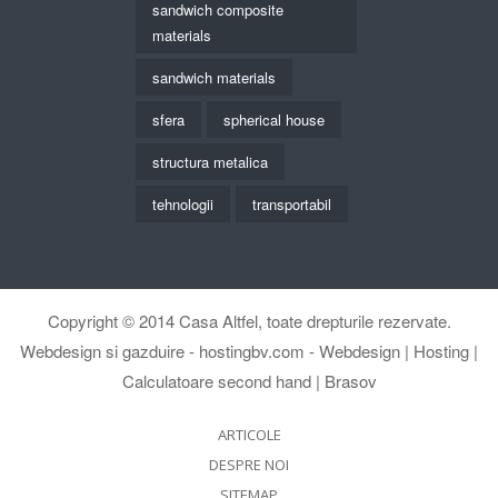
sandwich composite
materials
sandwich materials
sfera
spherical house
structura metalica
tehnologii
transportabil
Copyright © 2014
Casa Altfel
, toate drepturile rezervate.
Webdesign si gazduire -
hostingbv.com - Webdesign | Hosting |
Calculatoare second hand | Brasov
ARTICOLE
DESPRE NOI
SITEMAP