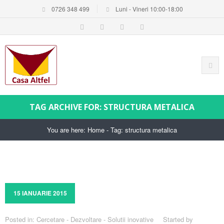
0726 348 499
Luni - Vineri 10:00-18:00
TAG ARCHIVE FOR: STRUCTURA METALICA
You are here:
Home
-
Tag: structura metalica
15 IANUARIE 2015
Posted in:
Cercetare - Dezvoltare - Solutii inovative
Started by