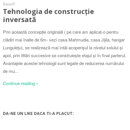
BalanP
Tehnologia de construcție
inversată
Prin această concepție originală ( pe care am aplicat-o pentru
clădiri mai înalte de 6m- vezi casa Mahmudia, casa Jijila, hangar
Lungulețu), se realizează mai întâi acoperișul la nivelul solului și
apoi, prin liftări succesive se construiește etajul și în final parterul.
Avantajele acestei tehnologii sunt legate de reducerea numărului
de mu...
Continue reading »
DA-NE UN LIKE DACA TI-A PLACUT: