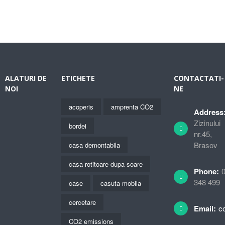
ALATURI DE
ETICHETE
CONTACTATI-
NOI
NE
acoperis
amprenta CO2
Address
Zizinului
bordei
nr.45,
Brasov
casa demontabila
casa rotitoare dupa soare
Phone:
348 499
case
casuta mobila
cercetare
Email:
c
CO2 emissions