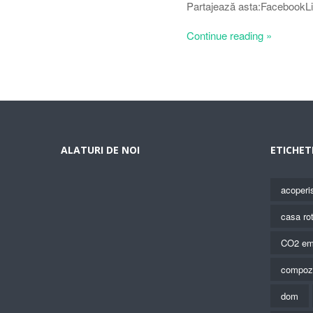
Partajează asta:FacebookLi
Continue reading »
ALATURI DE NOI
ETICHET
acoperi
casa ro
CO2 em
compoz
dom