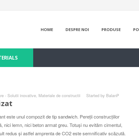
HOME
DESPRE NOI
PRODUSE
PO
TERIALS
e - Solutii inovative
,
Materiale de constructii
Started by
BalanP
izat
ant este unul compozit de tip sandwich. Pereții construcțiilor
ă, nici lemn, nici beton armat greu. Totuși nu evităm cimentul,
mult redus și astfel amprenta de CO2 este semnificativ scăzută.