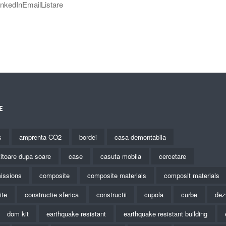
nkedInEmailListare
E
s
amprenta CO2
bordei
casa demontabila
titoare dupa soare
case
casuta mobila
cercetare
issions
composite
composite materials
composit materials
ite
constructie sferica
constructii
cupola
curbe
dez
dom kit
earthquake resistant
earthquake resistant building