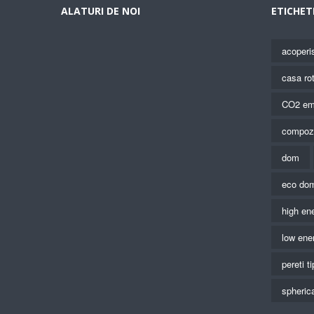
ALATURI DE NOI
ETICHET
acoperi
casa ro
CO2 em
compoz
dom
eco do
high ene
low ene
pereti t
spheric