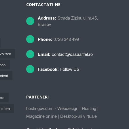
CONTACTATI-NE
Address:
Strada Zizinului nr.45,
Brasov
Phone:
0726 348 499
voltare
Email:
contact@casaaltfel.ro
eco
Facebook:
Follow US
icient
PARTENERI
use
hostingbv.com - Webdesign | Hosting |
sfera
Magazine online | Desktop-uri virtuale