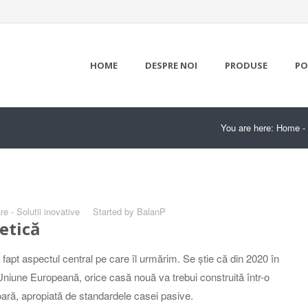
HOME
DESPRE NOI
PRODUSE
PO
You are here:
Home
-
e - Solutii inovative
Started by
BalanP
etică
 fapt aspectul central pe care îl urmărim. Se știe că din 2020 în
Uniune Europeană, orice casă nouă va trebui construită într-o
oară, apropiată de standardele casei pasive.