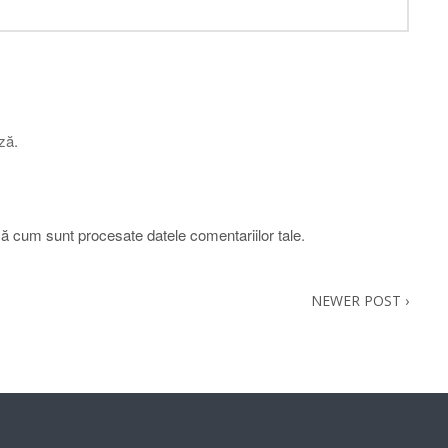
ză.
lă cum sunt procesate datele comentariilor tale
.
NEWER POST
›