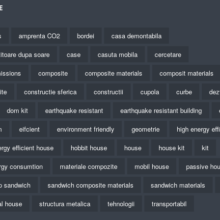
E
s
amprenta CO2
bordei
casa demontabila
titoare dupa soare
case
casuta mobila
cercetare
issions
composite
composite materials
composit materials
ite
constructie sferica
constructii
cupola
curbe
dez
dom kit
earthquake resistant
earthquake resistant building
m
eifcient
environment friendly
geometrie
high energy eff
rgy efficient house
hobbit house
house
house kit
kit
rgy consumtion
materiale compozite
mobil house
passive ho
ip sandwich
sandwich composite materials
sandwich materials
al house
structura metalica
tehnologii
transportabil