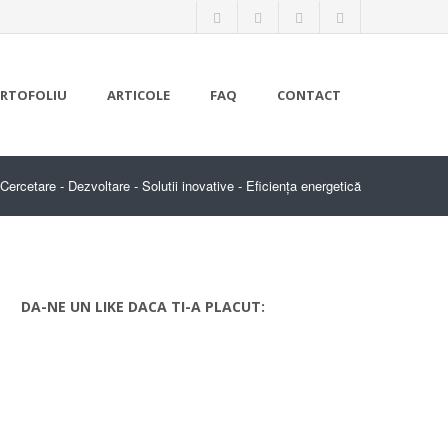
RTOFOLIU
ARTICOLE
FAQ
CONTACT
Cercetare - Dezvoltare - Solutii inovative
-
Eficiența energetică
DA-NE UN LIKE DACA TI-A PLACUT: