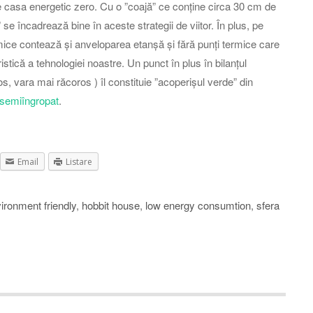
te casa energetic zero. Cu o ”coajă” ce conține circa 30 cm de
” se încadrează bine în aceste strategii de viitor. În plus, pe
mice contează și anveloparea etanșă și fără punți termice care
istică a tehnologiei noastre. Un punct în plus în bilanțul
s, vara mai răcoros ) îl constituie ”acoperișul verde” din
semiîngropat
.
Email
Listare
ironment friendly
,
hobbit house
,
low energy consumtion
,
sfera