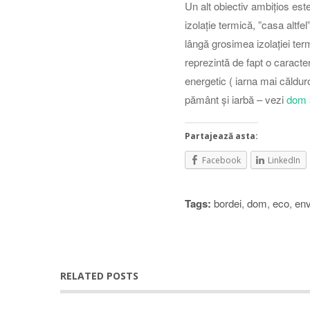
Un alt obiectiv ambițios es
izolație termică, ”casa altfel
lângă grosimea izolației ter
reprezintă de fapt o caracter
energetic ( iarna mai călduro
pământ și iarbă – vezi
dom 
Partajează asta:
Facebook
LinkedIn
Tags:
bordei
,
dom
,
eco
,
env
RELATED POSTS