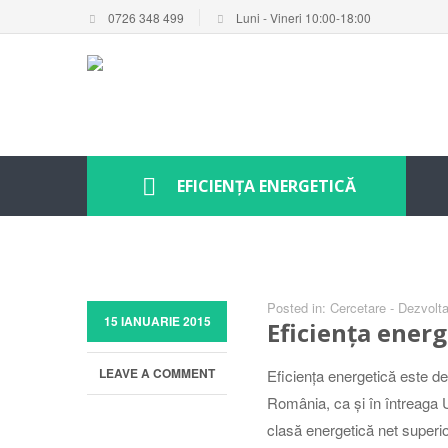
0726 348 499
Luni - Vineri 10:00-18:00
EFICIENȚA ENERGETICĂ
Posted in:
Cercetare - Dezvoltar
15 IANUARIE 2015
Eficiența energ
LEAVE A COMMENT
Eficiența energetică este de
România, ca și în întreaga 
clasă energetică net superi